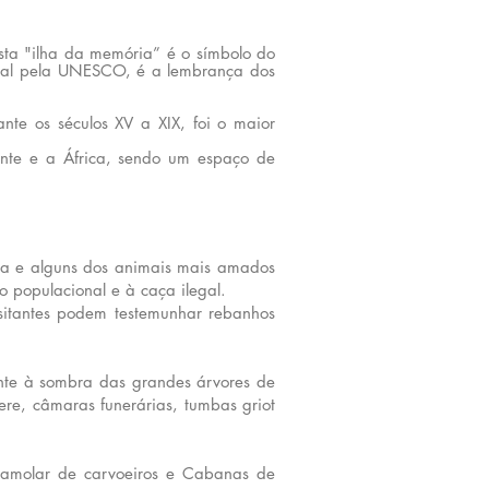
Esta
"ilha da memória” é o símbolo do
ndial pela UNESCO, é a lembrança dos
nte os séculos XV a XIX, foi o maior
ente e a África, sendo um espaço de
iva e alguns dos animais mais amados
 populacional e à caça ilegal.
isitantes podem testemunhar rebanhos
ente à sombra das grandes árvores de
ere, câmaras funerárias, tumbas griot
e amolar de carvoeiros e Cabanas de