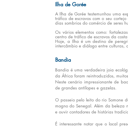
Ilha de Gorée
A Ilha de Gorée testemunhou uma ex
tráfico de escravos com o seu corte
dias sombrios do comércio de seres 
Os vários elementos como: fortalezas
centro de tráfico de escravos da costa
Hoje, a Ilha é um destino de pereg
intercâmbio e diálogo entre culturas,
Bandia
Bandia é uma verdadeira joia ecológ
da África foram reintroduzidos, muit
Neste cenário impressionante de bao
de grandes antílopes e gazelas.
O passeio pelo leito do rio Somone 
mogno do Senegal. Além da beleza nat
e ouvir contadores de histórias tradi
É interessante notar que o local pr