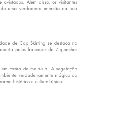
avistados. Além disso, os visitantes
ndo uma verdadeira imersão na rica
idade de Cap Skirring se destaca no
oberta pelos franceses de Ziguinchor
as em forma de meia-lua. A vegetação
 ambiente verdadeiramente mágico ao
me histórico e cultural único.