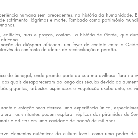
periência humana sem precedentes, na história da humanidade. 
jo de sofrimento, lágrimas e morte. Tombado como patrimônio mu
humanos.
, edifícios, ruas e praças, contam a história de Gorée, que dura
 africana.
rinação da diáspora africana, um foyer de contato entre o Ocid
 através do confronto de ideais de reconciliação e perdão.
ica do Senegal, onde grande parte da sua maravilhosa flora nat
os dos quais desapareceram ao longo dos séculos devido ao aumento
bás gigantes, arbustos espinhosos e vegetação exuberante, os v
durante a estação seca oferece uma experiência única, especialm
ural, os visitantes podem explorar réplicas das pirâmides de Ser
cionais e artistas em uma cavidade de baobá de mil anos.
eserva elementos autênticos da cultura local, como uma pedra d