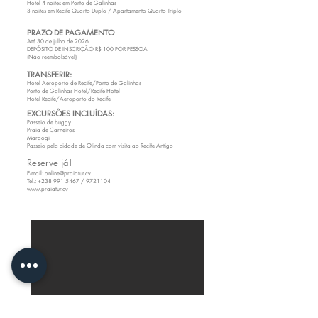
Hotel 4 noites em Porto de Galinhas
3 noites em Recife Quarto Duplo / Apartamento Quarto Triplo
PRAZO DE PAGAMENTO
Até 30 de julho de 2026
DEPÓSITO DE INSCRIÇÃO R$ 100 POR PESSOA
(Não reembolsável)
TRANSFERIR:
Hotel Aeroporto de Recife/Porto de Galinhas
Porto de Galinhas Hotel/Recife Hotel
Hotel Recife/Aeroporto do Recife
EXCURSÕES INCLUÍDAS:
Passeio de buggy
Praia de Carneiros
Maraogi
Passeio pela cidade de Olinda com visita ao Recife Antigo
Reserve já!
E-mail:
online@praiatur.cv
Tel.: +238 991 5467 / 9721104
www.praiatur.cv