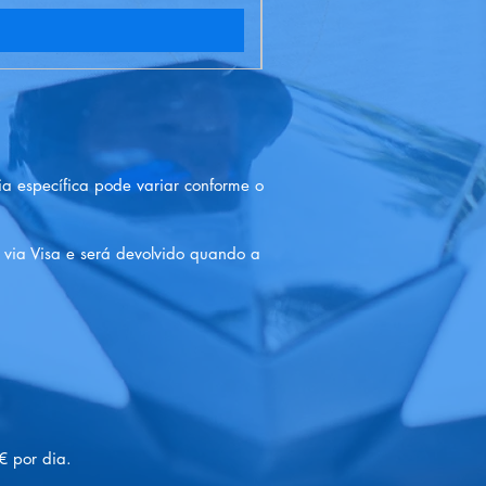
ia específica pode variar conforme o
via Visa e será devolvido quando a
€ por dia.