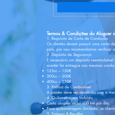
Termos & Condições do Aluguer d
1. Requisito de Carta de Condução
Os clientes devem possuir uma carta de
país, por isso recomendamos verificar a
2. Depósito de Segurança
É necessário um depósito reembolsável
scooter for entregue nas mesmas condi
125cc – 150€
300cc – 200€
400cc – 250€
3. Política de Combustível
A scooter deve ser devolvida com a me
4. Quilometragem Incluída
Cada aluguer inclui 100 km por dia.
Para quilometragem ilimitada, os clie
5. Entrega & Recolha