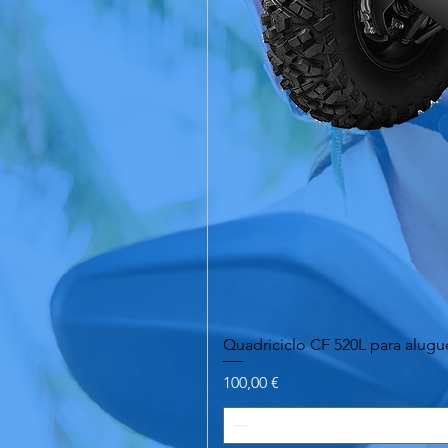
Quadriciclo CF 520L para alugu
Preço
100,00 €