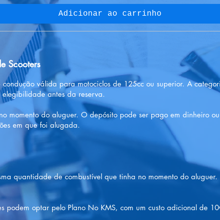
Adicionar ao carrinho
e Scooters
 condução válida para motociclos de 125cc ou superior. A categor
 elegibilidade antes da reserva.
 no momento do aluguer. O depósito pode ser pago em dinheiro ou 
ções em que foi alugada.
sma quantidade de combustível que tinha no momento do aluguer.
ntes podem optar pelo Plano No KMS, com um custo adicional de 10