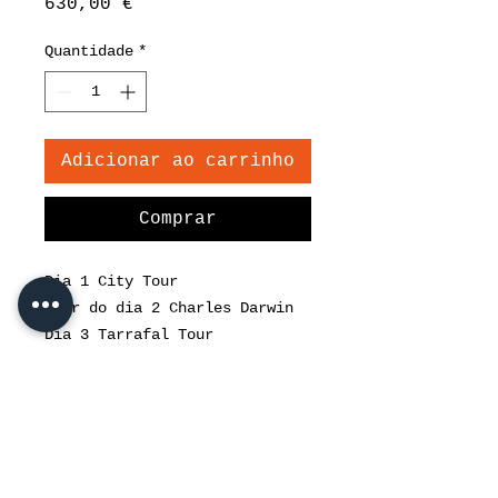
Preço
630,00 €
Quantidade
*
Adicionar ao carrinho
Comprar
Dia 1 City Tour
Tour do dia 2 Charles Darwin
Dia 3 Tarrafal Tour
Dia 4 S. Francisco
Dia 5 Cidade Velha
Dia 6 Águas Belas
Dia 7 Pedra Badejo
Almoço e guia incluídos.