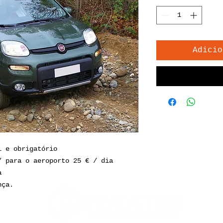
Adicio
l e obrigatório
/ para o aeroporto 25 € / dia
ia
nça.