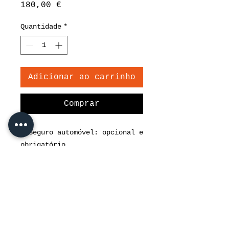
Preço
180,00 €
Quantidade
*
Adicionar ao carrinho
Comprar
• Seguro automóvel: opcional e
obrigatório
• Serviço de transporte de /
para o aeroporto 25 € / dia
• Cadeira de bebê 5 € / dia
• 250 € depósito de
segurança.