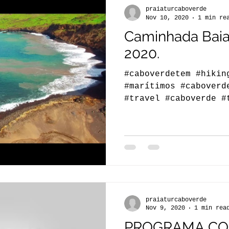
praiaturcaboverde
Nov 10, 2020
1 min re
Caminhada Baia
2020.
#caboverdetem #hikin
#marítimos #caboverd
#travel #caboverde #
#Santiago #trekking 
praiaturcaboverde
Nov 9, 2020
1 min rea
PROGRAMA CON