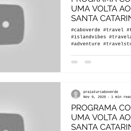
UMA VOLTA AO
SANTA CATARI
SANTIAGO - PAR
#caboverde #travel #
#islandvibes #travel
#adventure #travelst
#travelgram...
praiaturcaboverde
Nov 9, 2020
1 min rea
PROGRAMA CON
UMA VOLTA AO
SANTA CATARI