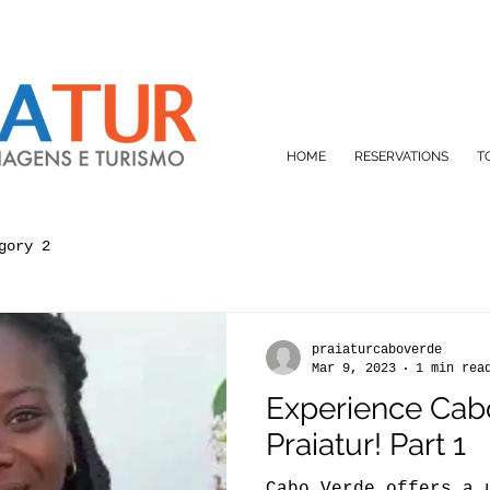
HOME
RESERVATIONS
T
gory 2
praiaturcaboverde
Mar 9, 2023
1 min rea
Experience Cab
Praiatur! Part 1
Cabo Verde offers a 