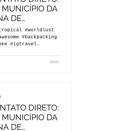
 MUNICÍPIO DA
NA DE
TE II
tropical #worldlust
awesome #backpacking
oke #igtravel
d
TATO DIRETO:
 MUNICÍPIO DA
NA DE