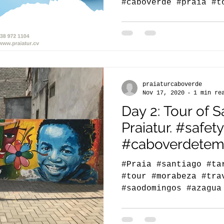
#caboverde #praia #t
praiaturcaboverde
Nov 17, 2020
1 min re
Day 2: Tour of S
Praiatur. #safet
#caboverdetem
#covid
#Praia #santiago #ta
#tour #morabeza #tra
#saodomingos #azagua
#turismosantiagocv..