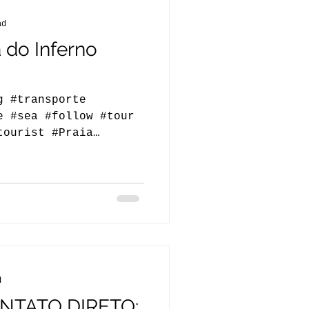
ad
 do Inferno
g #transporte
e #sea #follow #tour
tourist #Praia
#tour...
d
TATO DIRETO: