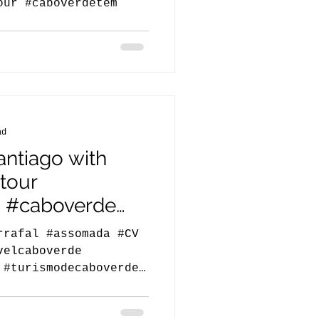
our #caboverdetem
ad
antiago with
ytour
 #caboverde
rrafal #assomada #CV
velcaboverde
 #turismodecaboverde
.