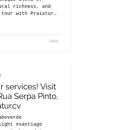
ural richness, and
 tour with Praiatur
d
 services! Visit
 Rua Serpa Pinto,
tur.cv
aboverde
light #santiago