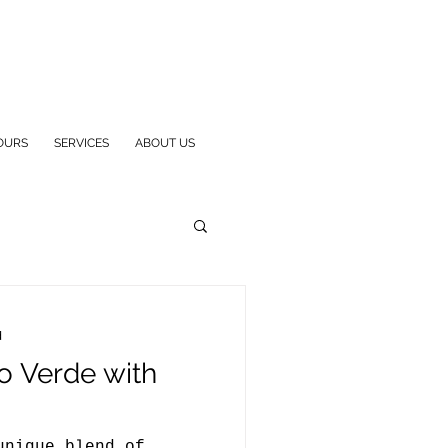
OURS
SERVICES
ABOUT US
d
o Verde with
unique blend of