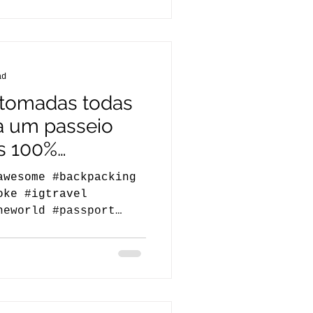
ad
 tomadas todas
a um passeio
s 100%
awesome #backpacking
oke #igtravel
heworld #passport
...