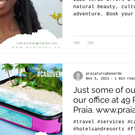
natural beauty, cult
adventure. Book your
#caboverdetem...
praiaturcaboverde
Nov 5, 2021
1 min rea
Just some of our
our office at 49
Praia. www.praia
#travel #services #c
#hotelsandresorts #f