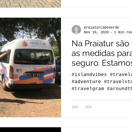
praiaturcaboverde
Nov 16, 2020
1 min re
Na Praiatur são
as medidas par
seguro. Estamo
preparados.
#islandvibes #travel
#adventure #travelst
#travelgram #aroundt
#naturelover #nature