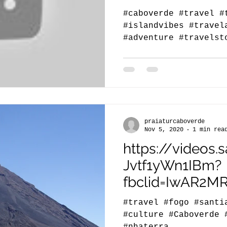
SANTIAGO - Par
#caboverde #travel #
#islandvibes #travel
#adventure #travelst
#travelgram...
praiaturcaboverde
Nov 5, 2020
1 min rea
https://videos.
Jvtf1yWn1IBm?
fbclid=IwAR2M
3jDPSCtZOZQx
#travel #fogo #santi
HTx
#culture #Caboverde 
#nhaterra