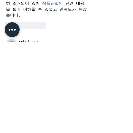
히 소개되어 있어 
상품권할인
 관련 내용
을 쉽게 이해할 수 있었고 만족도가 높았
습니다.
Like
Reply
ceholyjyp
Jun 23
여러 번 문의해도 항상 같은 답변을 주는 
점이 신뢰를 높여 주었습니다. 진행 중 부
분이 중간에 분명히 안내되어 헷갈림 
상품
권현금화
 없이 이용할 수 있었습니다. 깔
끔한 서비스가 인상적입니다.
Like
Reply
ceholyjyp
Jun 22
평소 절약에 관심이 많은 편인데 기대했
던 것보다 좋았습니다. 
상품권할인
 적용 