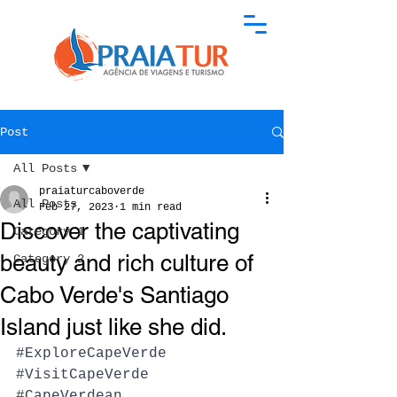
Post
All Posts
praiaturcaboverde
All Posts
Feb 27, 2023
1 min read
Discover the captivating
Category 1
beauty and rich culture of
Category 2
Cabo Verde's Santiago
Island just like she did.
#ExploreCapeVerde
#VisitCapeVerde
#CapeVerdean