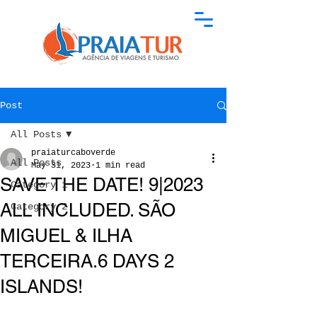
Post
All Posts
praiaturcaboverde
All Posts
May 31, 2023
1 min read
SAVE THE DATE! 9|2023
Category 1
ALL INCLUDED. SÃO
Category 2
MIGUEL & ILHA
TERCEIRA.6 DAYS 2
ISLANDS!