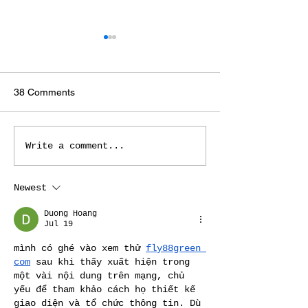
What is CAPE 
🇨🇻 The 2026 W
Cup’s Ultimate 
https://www.y
Documentary.
38 Comments
om/watch?
v=u7FGPqUHbz8
Our team in São Vicente!
Write a comment...
Newest
Duong Hoang
Jul 19
mình có ghé vào xem thử 
fly88green 
com
 sau khi thấy xuất hiện trong 
một vài nội dung trên mạng, chủ 
yếu để tham khảo cách họ thiết kế 
giao diện và tổ chức thông tin. Dù 