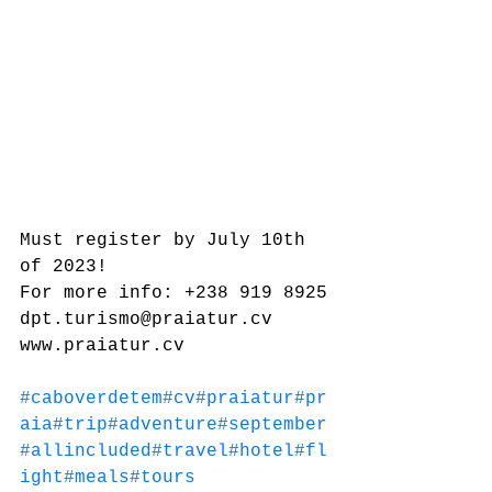
Must register by July 10th 
of 2023!
For more info: +238 919 8925
dpt.turismo@praiatur.cv
www.praiatur.cv
#caboverdetem
#cv
#praiatur
#pr
aia
#trip
#adventure
#september
#allincluded
#travel
#hotel
#fl
ight
#meals
#tours