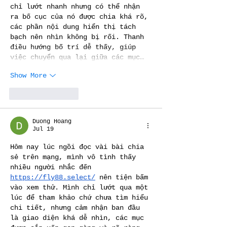
chỉ lướt nhanh nhưng có thể nhận 
ra bố cục của nó được chia khá rõ, 
các phần nội dung hiển thị tách 
bạch nên nhìn không bị rối. Thanh 
điều hướng bố trí dễ thấy, giúp 
việc chuyển qua lại giữa các mục…
Show More
Like
Reply
Duong Hoang
Jul 19
Hôm nay lúc ngồi đọc vài bài chia 
sẻ trên mạng, mình vô tình thấy 
nhiều người nhắc đến 
https://fly88.select/
 nên tiện bấm 
vào xem thử. Mình chỉ lướt qua một 
lúc để tham khảo chứ chưa tìm hiểu 
chi tiết, nhưng cảm nhận ban đầu 
là giao diện khá dễ nhìn, các mục 