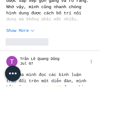
được sắp xếp gọn gàng và rõ ràng. 
Nhờ vậy, mình cũng nhanh chóng 
hình dung được cách bố trí nội 
dung mà không phải mất nhiều…
Show More
Like
Reply
Trần Lê Quang Dũng
Jul 07
Tối qua mình đọc các bình luận 
trao đổi trên một diễn đàn, mình 
bắt gặp 
trang chủ mb66
 được chèn 
vào giữa câu chuyện. Mình bấm thử 
xem cho biết, chủ yếu là để xem 
cách trình bày và cấu trúc nội 
dung. Lướt nhanh thì thấy tổng thể 
khá gọn gàng, tạo cảm giác đáng 
tin cậy. Xem qua xong mình quay 
lại theo dõi phần thảo luận.