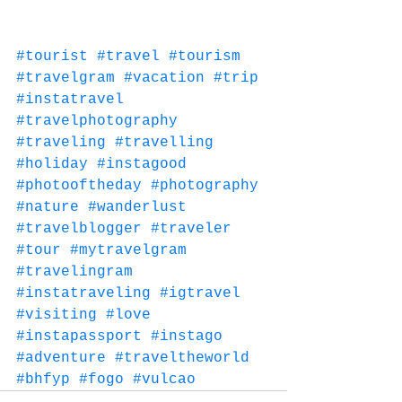
#tourist
#travel
#tourism
#travelgram
#vacation
#trip
#instatravel
#travelphotography
#traveling
#travelling
#holiday
#instagood
#photooftheday
#photography
#nature
#wanderlust
#travelblogger
#traveler
#tour
#mytravelgram
#travelingram
#instatraveling
#igtravel
#visiting
#love
#instapassport
#instago
#adventure
#traveltheworld
#bhfyp
#fogo
#vulcao