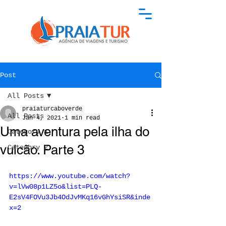
Post
All Posts
praiaturcaboverde
All Posts
Jan 4, 2021
1 min read
Uma aventura pela ilha do
Category 1
vulcão. Parte 3
Category 2
https://www.youtube.com/watch?
v=lVw08p1LZ5o&list=PLQ-
E2sV4FOVu3Jb4OdJvMKq16vGhYsiSR&inde
x=2